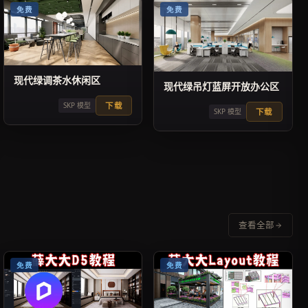
免费
免费
现代绿调茶水休闲区
现代绿吊灯蓝屏开放办公区
SKP 模型
下载
SKP 模型
下载
查看全部
免费
免费