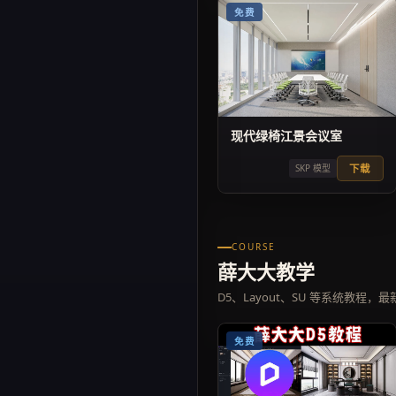
免费
现代绿椅江景会议室
SKP 模型
下载
COURSE
薛大大教学
D5、Layout、SU 等系统教程，
免费