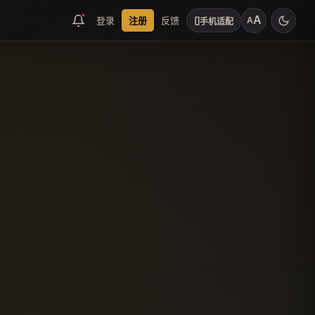
▯
登录
注册
反馈
A
A
手机适配
扫码联系客服