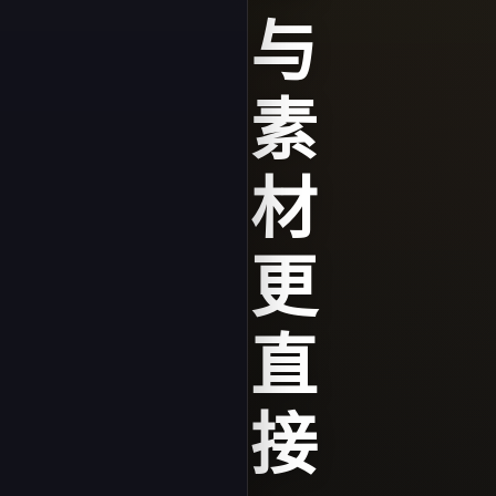
与
素
材
更
直
接