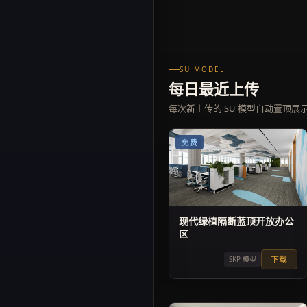
SU MODEL
每日最近上传
每次新上传的 SU 模型自动置顶
免费
现代绿植隔断蓝顶开放办公
区
SKP 模型
下载