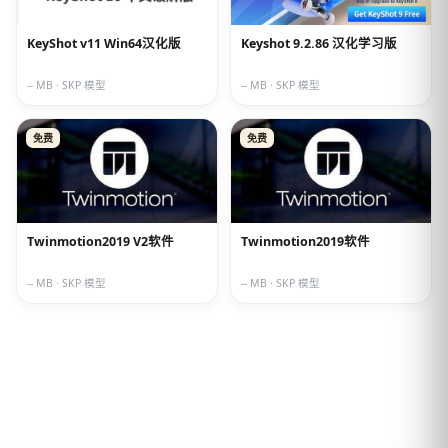
KeyShot v11 Win64汉化版
Keyshot 9.2.86 汉化学习版
-- MB · SKP 模型
-- MB · SKP 模型
免费
免费
Twinmotion2019 V2软件
Twinmotion2019软件
-- MB · SKP 模型
-- MB · SKP 模型