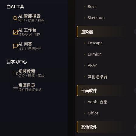
AI 工具
Revit
AI 智能搜索
Sketchup
模型 / 贴图 / 教程
AI 工作台
渲染器
多模型 AI 创作
Enscape
AI 问答
设计问题快速问
Lumion
学习中心
VRAY
视频教程
渲染 / 建模 / 实战
其他渲染器
资源目录
按栏目浏览全站
平面软件
Adobe合集
Office
其他软件