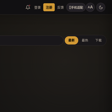
▯
登录
注册
反馈
A
A
手机适配
最新
最热
下载
扫码联系客服