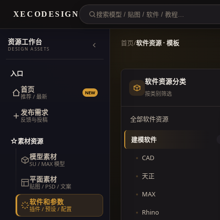
XECODESIGN
资源工作台
首页
/
软件资源 · 模板
DESIGN ASSETS
入口
软件资源分类
首页
NEW
按类别筛选
推荐 / 最新
发布需求
全部软件资源
反馈与投稿
建模软件
素材资源
模型素材
CAD
SU / MAX 模型
天正
平面素材
贴图 / PSD / 文案
MAX
软件和参数
插件 / 预设 / 配置
Rhino