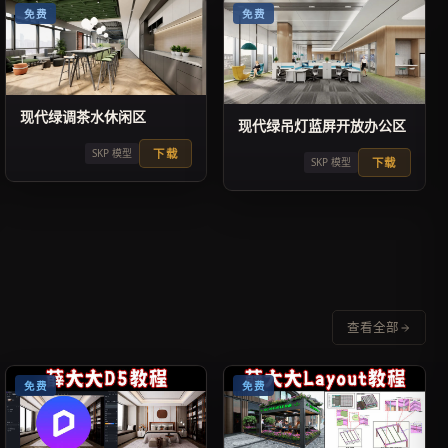
免费
免费
现代绿调茶水休闲区
现代绿吊灯蓝屏开放办公区
SKP 模型
下载
SKP 模型
下载
查看全部
免费
免费