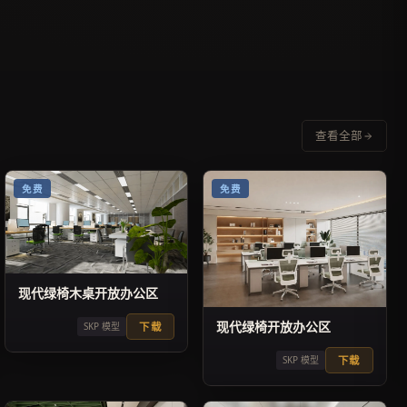
查看全部
免费
免费
现代绿椅木桌开放办公区
现代绿椅开放办公区
SKP 模型
下载
SKP 模型
下载