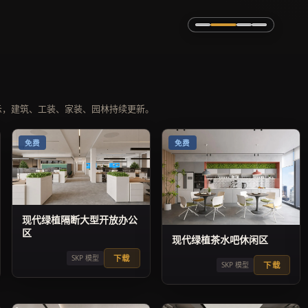
展示，建筑、工装、家装、园林持续更新。
免费
免费
现代绿植隔断大型开放办公
区
现代绿植茶水吧休闲区
SKP 模型
下载
SKP 模型
下载