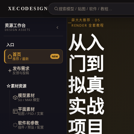
XECODESIGN
薛大大推荐 · D5
资源工作台
RENDER 全套教程
DESIGN ASSETS
从入
入口
门到
首页
NEW
推荐 / 最新
发布需求
反馈与投稿
拟真
素材资源
模型素材
实战
SU / MAX 模型
平面素材
贴图 / PSD / 文案
项目
软件和参数
插件 / 预设 / 配置