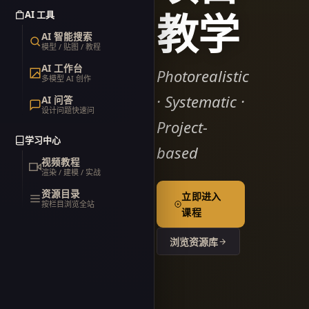
教学
AI 工具
AI 智能搜索
模型 / 贴图 / 教程
AI 工作台
Photorealistic
多模型 AI 创作
· Systematic ·
AI 问答
设计问题快速问
Project-
学习中心
based
视频教程
渲染 / 建模 / 实战
资源目录
立即进入
按栏目浏览全站
课程
浏览资源库