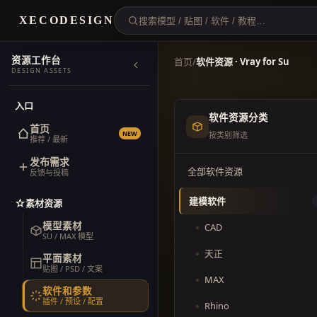
XECODESIGN
资源工作台
首页
/
软件资源 · Vray for Su
DESIGN ASSETS
入口
软件资源分类
首页
NEW
按类别筛选
推荐 / 最新
发布需求
全部软件资源
反馈与投稿
建模软件
素材资源
模型素材
CAD
SU / MAX 模型
天正
平面素材
贴图 / PSD / 文案
MAX
软件和参数
插件 / 预设 / 配置
Rhino