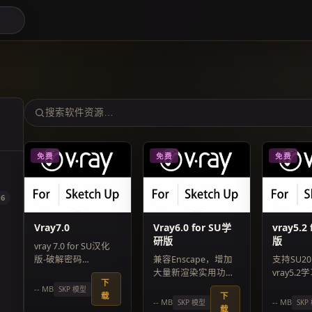
免费
免费
免费
6
Vray7.0
Vray6.0 for SU学
vray5.2
研版
版
vray 7.0 for SU汉化
版-破解密码
兼容Enscape，增加
支持SU20
cnwhc.com
大量新渲染实用功
vray5.
下
能，新增汉化补丁,22
版，汉化
-- MB
SKP 模型
载
下
年12月1日已重新上传
至V4版
-- MB
-- MB
SKP 模型
SKP
载