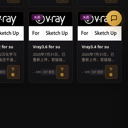
免费
免费
 for su
Vray3.6 for su
Vray3.4 for su
02汉化学习
2020年7月31日，已
2020年7月31日，已
版还不速度
重新上传，若链接丢
重新上传，若链接丢
，修复不能
失请联系客服
失请联系客服
下
下
下
通道的问题
-- MB
-- MB
 模型
SKP 模型
SKP 模型
载
载
载