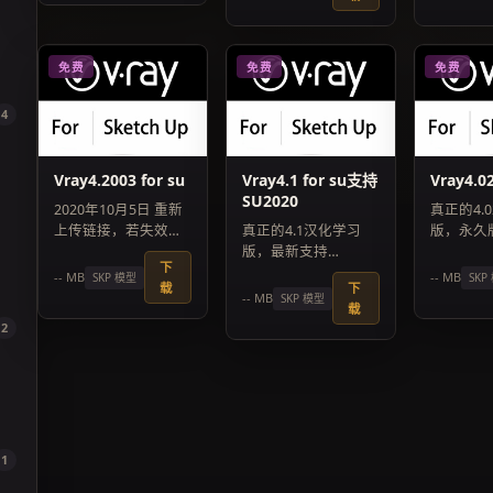
免费
免费
免费
4
Vray4.2003 for su
Vray4.1 for su支持
Vray4.02
SU2020
2020年10月5日 重新
真正的4.
上传链接，若失效请
真正的4.1汉化学习
版，永久
联系客服
版，最新支持
下载使用
下
SU2020，永久版还不
批量保存
-- MB
-- MB
SKP 模型
SKP
载
下
速度下载使用
-- MB
SKP 模型
载
2
1