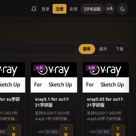
▯
登录
注册
反馈
A
A
手机适配
最新
最热
下载
免费
免费
 for su学研
vray5.1 for su17-
vray5.03 for su17-
21学研版
21学研版
17-2021的
支持SU2017-2021的
支持SU2017-2021的
2学习研究破解
vray5.1学习研究破解
vray5.03学习研究破
补丁已升级
版，汉化补丁已升级
解版，汉化补丁已升
下
下
下
至V2版
级至V5完美版
-- MB
-- MB
 模型
SKP 模型
SKP 模型
扫码联系客服
载
载
载