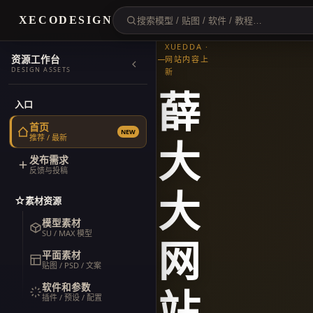
XECODESIGN
XUEDDA ·
资源工作台
网站内容上
DESIGN ASSETS
新
薛
入口
首页
NEW
推荐 / 最新
大
发布需求
反馈与投稿
大
素材资源
模型素材
SU / MAX 模型
网
平面素材
贴图 / PSD / 文案
软件和参数
站
插件 / 预设 / 配置