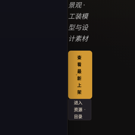
景观 ·
工装模
型与设
计素材
查
看
最
新
上
架
进入
资源
目录