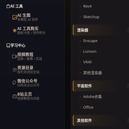
AI 工具
Revit
AI 生图
Sketchup
多模型 AI 创作
AI 工具购买
渲染器
授权卡密 / 创作积分
Enscape
学习中心
Lumion
视频教程
渲染 / 建模 / 实战
VRAY
资源目录
按栏目浏览全站
其他渲染器
微信公众号
扫码关注公众号
平面软件
B站主页
Adobe合集
视频教程与动态
Office
其他软件