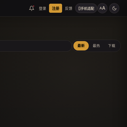
▯
登录
注册
反馈
A
A
手机适配
最新
最热
下载
扫码联系客服