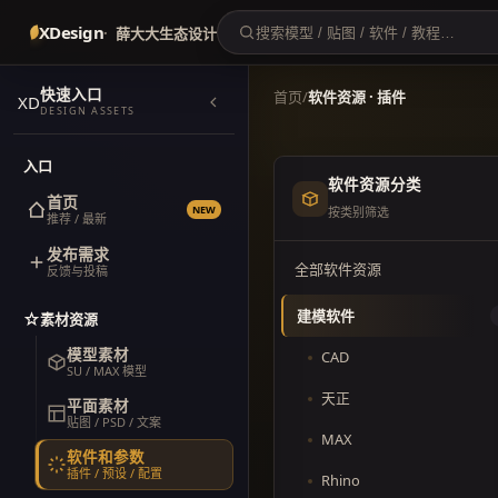
XDesign
薛大大生态设计
快速入口
首页
/
软件资源 · 插件
XD
DESIGN ASSETS
入口
软件资源分类
首页
NEW
按类别筛选
推荐 / 最新
发布需求
全部软件资源
反馈与投稿
建模软件
素材资源
模型素材
CAD
SU / MAX 模型
天正
平面素材
贴图 / PSD / 文案
MAX
软件和参数
插件 / 预设 / 配置
Rhino