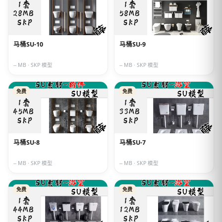
马桶SU-10
马桶SU-9
-- MB · SKP 模型
-- MB · SKP 模型
免费
免费
马桶SU-8
马桶SU-7
-- MB · SKP 模型
-- MB · SKP 模型
免费
免费