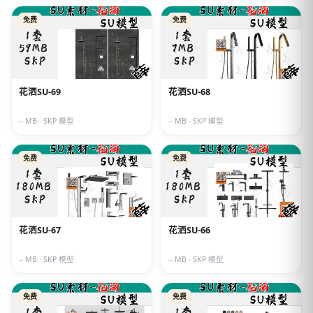
免费
免费
花洒SU-69
花洒SU-68
-- MB · SKP 模型
-- MB · SKP 模型
免费
免费
花洒SU-67
花洒SU-66
-- MB · SKP 模型
-- MB · SKP 模型
免费
免费